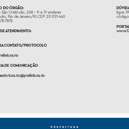
O DO ÓRGÃO:
DÚVIDA
ão Cristóvão, 268 – 1º e 3º andares
ligue 1
vão, Rio de Janeiro/RJ CEP: 20.921-440
código 
878-7878
PORTAL
DE ATENDIMENTO:
www.17
PARA CONTATO/PROTOCOLO
feitura.rio
RIA DE COMUNICAÇÃO
estrutura.rio@prefeitura.rio