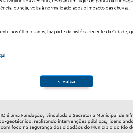
as atividades da Geo–Rio, revelam um lugar de ponta da Fundação
ência, ou seja, volta à normalidade após o impacto das chuvas.
e nos últimos anos, faz parte da história recente da Cidade, que
qui
< voltar
O é uma Fundação, vinculada a Secretaria Municipal de Infr
o-geotécnico, realizando intervenções públicas, licenciando
, com foco na segurança dos cidadãos do Município do Rio de