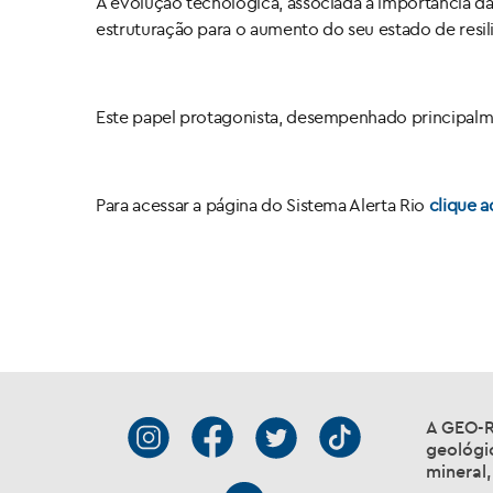
A evolução tecnológica, associada à importância d
estruturação para o aumento do seu estado de resili
Este papel protagonista, desempenhado principalment
Para acessar a página do Sistema Alerta Rio
clique a
A GEO-RI
geológic
mineral