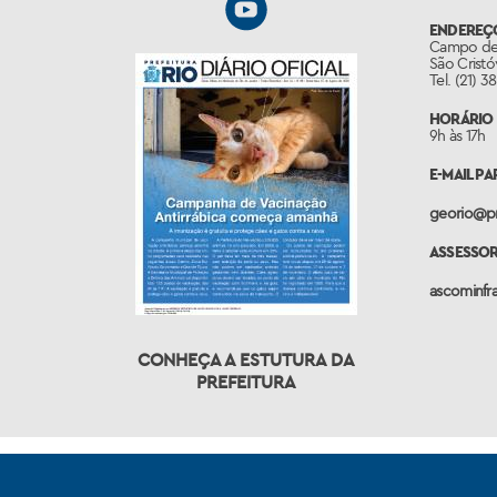
ENDEREÇ
Campo de S
São Cristó
Tel. (21) 3
HORÁRIO 
9h às 17h
E-MAIL 
georio@pre
ASSESSO
ascominfra
CONHEÇA A ESTUTURA DA
PREFEITURA